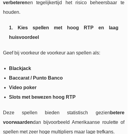
verbeteren
en tegelijkertijd het risico beheersbaar te
houden.
1. Kies spellen met hoog RTP en laag
huisvoordeel
Geef bij voorkeur de voorkeur aan spellen als:
Blackjack
Baccarat / Punto Banco
Video poker
Slots met bewezen hoog RTP
Deze spellen bieden statistisch gezien
betere
voorwaarden
dan bijvoorbeeld Amerikaanse roulette of
spellen met zeer hoge multipliers maar lage trefkans.