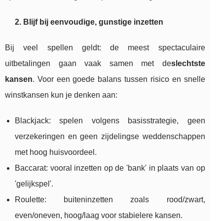
2. Blijf bij eenvoudige, gunstige inzetten
Bij veel spellen geldt: de meest spectaculaire
uitbetalingen gaan vaak samen met de
slechtste
kansen
. Voor een goede balans tussen risico en snelle
winstkansen kun je denken aan:
Blackjack: spelen volgens basisstrategie, geen
verzekeringen en geen zijdelingse weddenschappen
met hoog huisvoordeel.
Baccarat: vooral inzetten op de 'bank' in plaats van op
'gelijkspel'.
Roulette: buiteninzetten zoals rood/zwart,
even/oneven, hoog/laag voor stabielere kansen.