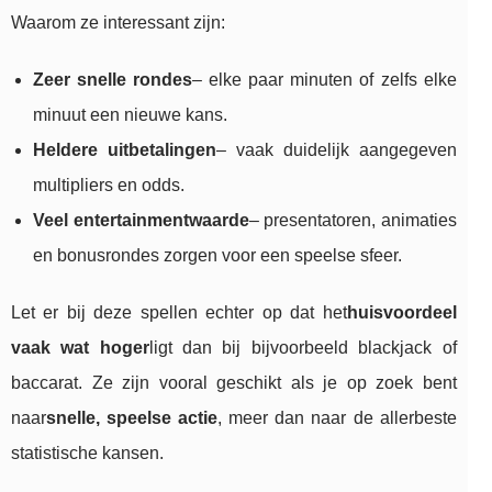
Waarom ze interessant zijn:
Zeer snelle rondes
– elke paar minuten of zelfs elke
minuut een nieuwe kans.
Heldere uitbetalingen
– vaak duidelijk aangegeven
multipliers en odds.
Veel entertainmentwaarde
– presentatoren, animaties
en bonusrondes zorgen voor een speelse sfeer.
Let er bij deze spellen echter op dat het
huisvoordeel
vaak wat hoger
ligt dan bij bijvoorbeeld blackjack of
baccarat. Ze zijn vooral geschikt als je op zoek bent
naar
snelle, speelse actie
, meer dan naar de allerbeste
statistische kansen.