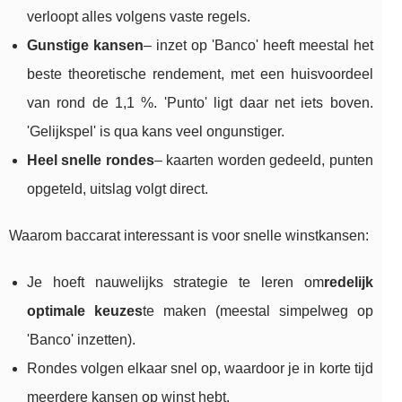
verloopt alles volgens vaste regels.
Gunstige kansen
– inzet op 'Banco' heeft meestal het
beste theoretische rendement, met een huisvoordeel
van rond de 1,1 %. 'Punto' ligt daar net iets boven.
'Gelijkspel' is qua kans veel ongunstiger.
Heel snelle rondes
– kaarten worden gedeeld, punten
opgeteld, uitslag volgt direct.
Waarom baccarat interessant is voor snelle winstkansen:
Je hoeft nauwelijks strategie te leren om
redelijk
optimale keuzes
te maken (meestal simpelweg op
'Banco' inzetten).
Rondes volgen elkaar snel op, waardoor je in korte tijd
meerdere kansen op winst hebt.