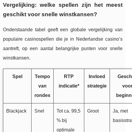
Vergelijking: welke spellen zijn het meest
geschikt voor snelle winstkansen?
Onderstaande tabel geeft een globale vergelijking van
populaire casinospellen die je in Nederlandse casino’s
aantreft, op een aantal belangrijke punten voor snelle
winstkansen.
Spel
Tempo
RTP
Invloed
Gesch
van
indicatie*
strategie
voo
rondes
beginn
Blackjack
Snel
Tot ca. 99,5
Groot
Ja, met
% bij
basisstra
optimale