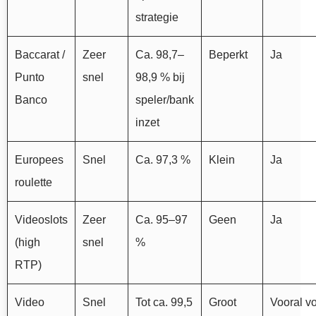
strategie
Baccarat /
Zeer
Ca. 98,7–
Beperkt
Ja
Punto
snel
98,9 % bij
Banco
speler/bank
inzet
Europees
Snel
Ca. 97,3 %
Klein
Ja
roulette
Videoslots
Zeer
Ca. 95–97
Geen
Ja
(high
snel
%
RTP)
Video
Snel
Tot ca. 99,5
Groot
Vooral v