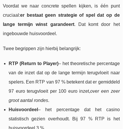
Voordat we naar concrete spellen kijken, is één punt
cruciaal:
er bestaat geen strategie of spel dat op de
lange termijn winst garandeert
. Dat komt door het
ingebouwde huisvoordeel.
Twee begrippen zijn hierbij belangrijk:
RTP (Return to Player)
– het theoretische percentage
van de inzet dat op de lange termijn terugvloeit naar
spelers. Een RTP van 97 % betekent dat er gemiddeld
97 euro terugvloeit per 100 euro inzet,
over een zeer
groot aantal rondes
.
Huisvoordeel
– het percentage dat het casino
statistisch gezien overhoudt. Bij 97 % RTP is het
huisvoordeel 3 %.