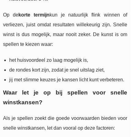
Op de
korte termijn
kun je natuurlijk flink winnen of
verliezen, juist omdat resultaten willekeurig zijn. Snelle
winst is dus mogelijk, maar nooit zeker. De kunst is om
spellen te kiezen waar:
het huisvoordeel zo laag mogelijk is,
de rondes kort zijn, zodat je snel uitslag ziet,
jij met slimme keuzes je kansen licht kunt verbeteren.
Waar let je op bij spellen voor snelle
winstkansen?
Als je spellen zoekt die goede voorwaarden bieden voor
snelle winstkansen, let dan vooral op deze factoren: