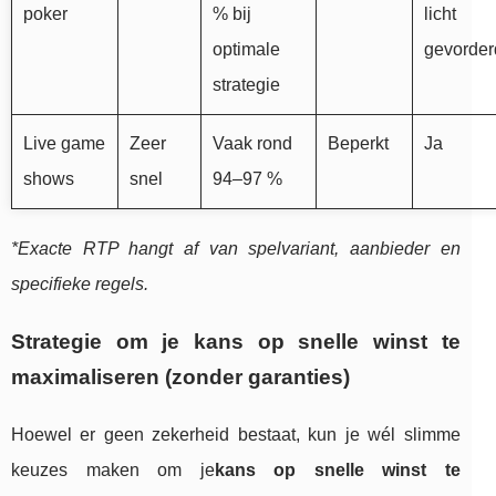
poker
% bij
licht
optimale
gevorde
strategie
Live game
Zeer
Vaak rond
Beperkt
Ja
shows
snel
94–97 %
*Exacte RTP hangt af van spelvariant, aanbieder en
specifieke regels.
Strategie om je kans op snelle winst te
maximaliseren (zonder garanties)
Hoewel er geen zekerheid bestaat, kun je wél slimme
keuzes maken om je
kans op snelle winst te