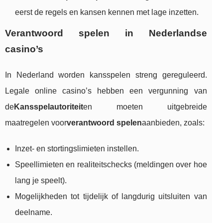
eerst de regels en kansen kennen met lage inzetten.
Verantwoord spelen in Nederlandse
casino’s
In Nederland worden kansspelen streng gereguleerd.
Legale online casino’s hebben een vergunning van
de
Kansspelautoriteit
en moeten uitgebreide
maatregelen voor
verantwoord spelen
aanbieden, zoals:
Inzet- en stortingslimieten instellen.
Speellimieten en realiteitschecks (meldingen over hoe
lang je speelt).
Mogelijkheden tot tijdelijk of langdurig uitsluiten van
deelname.