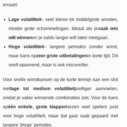
ervaart:
Lage volatiliteit
– veel kleine tot middelgrote winsten,
minder grote schommelingen. Ideaal als je
vaak iets
wilt winnen
en je saldo langer wilt laten meegaan.
Hoge volatiliteit
– langere periodes zonder winst,
maar kans op
zeer grote uitbetalingen
in korte tijd. Dit
voelt spannend, maar is ook risicovoller.
Voor snelle winstkansen op de korte termijn kan een slot
met
lage tot medium volatiliteit
prettiger aanvoelen,
omdat je vaker winnende combinaties ziet. Voor de kans
op
één enkele, grote klapper
kiezen veel spelers juist
voor hoge volatiliteit, maar dat gaat vaak gepaard met
langere 'droge' periodes.