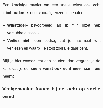
Een krachtige manier om een snelle winst ook echt
te
behouden
, is door vooraf grenzen te bepalen:
Winstdoel
– bijvoorbeeld: als ik mijn inzet heb
verdubbeld, stop ik.
Verlieslimiet
– een bedrag dat je maximaal wilt
verliezen en waarbij je stopt zodra je daar bent.
Blijf je hier consequent aan houden, dan vergroot je de
kans dat je een
snelle winst ook echt mee naar huis
neemt
.
Veelgemaakte fouten bij de jacht op snelle
winst