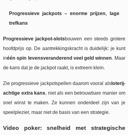
Progressieve jackpots – enorme prijzen, lage
trefkans
Progressieve jackpot-slots
bouwen een steeds grotere
hoofdprijs op. De aantrekkingskracht is duidelijk: je kunt
in
één spin levensveranderend veel geld winnen
. Maar
de kans dat je de jackpot raakt, is extreem klein.
Zie progressieve jackpotspellen daarom vooral als
loterij-
achtige extra kans
, niet als een betrouwbare manier om
snel winst te maken. Ze kunnen onderdeel zijn van je
speelplezier, maar niet de basis van een strategie.
Video poker: snelheid met strategische